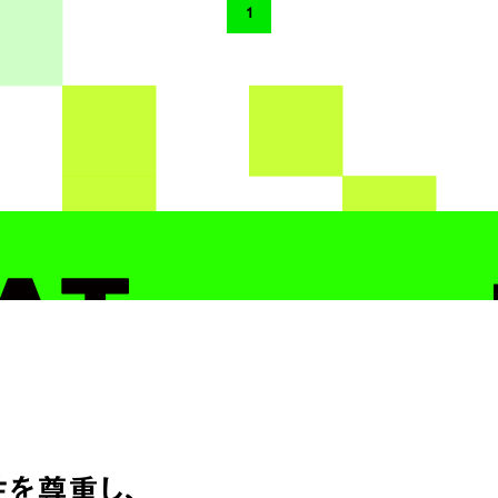
1
性を尊重し、