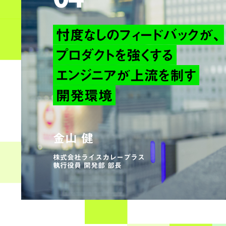
忖度なしのフィードバックが、
プロダクトを強くする
エンジニアが上流を制す
開発環境
金山 健
株式会社ライスカレープラス
執行役員 開発部 部長