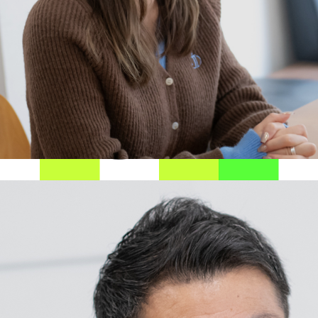
v
i
e
w