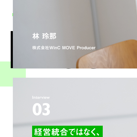
I
n
t
e
r
社員インタビュー一覧
林 玲那
株式会社WinC MOVE Producer
Interview
03
経営統合ではなく、