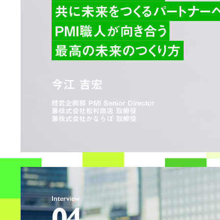
共に未来をつくるパートナー
PMI職人が向き合う
最高の未来のつくり方
今江 吉宏
経営企画部 PMI Senior Director
兼株式会社松村商店 取締役
兼株式会社かならぼ 取締役
Interview
04