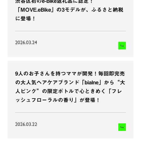
渋谷区初のe-Bike返礼品に認定！
「MOVE.eBike」の3モデルが、ふるさと納税
2024年
に登場！
2023年
2026.03.24
2022年
9人のお子さんを持つママが開発！毎回即完売
2021年
の大人気ヘアケアブランド「bialne」から“大
人ピンク”の限定ボトルで心ときめく「フレ
2020年
ッシュフローラルの香り」が登場！
2026.03.22