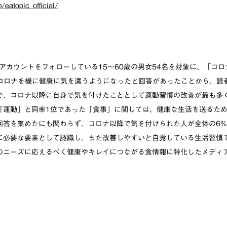
eatopic_official/
レポ）アカウントをフォローしている15～60歳の男女54名を対象に、「コ
%がコロナを機に健康に気を遣うようになったと回答があったことから、読
で、コロナ以降に自身で気を付けたこととして運動習慣の改善が最も多
「運動」と同率1位であった「食事」に関しては、健康な生活を送るた
回答を集めたにも関わらず、コロナ以降で気を付けられた人が全体の6
に必要な要素として認識し、また改善しやすいと自覚している生活習慣
のニーズに応えるべく健康やキレイにつながる食情報に特化したメディ